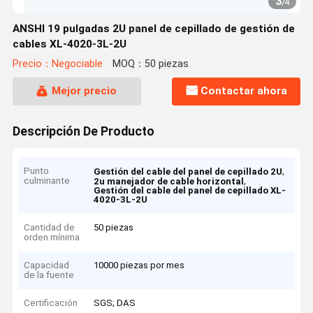
3
/
4
ANSHI 19 pulgadas 2U panel de cepillado de gestión de
cables XL-4020-3L-2U
Precio：Negociable
MOQ：50 piezas
Mejor precio
Contactar ahora
Descripción De Producto
Punto
,
Gestión del cable del panel de cepillado 2U
culminante
,
2u manejador de cable horizontal
Gestión del cable del panel de cepillado XL-
4020-3L-2U
Cantidad de
50 piezas
orden mínima
Capacidad
10000 piezas por mes
de la fuente
Certificación
SGS; DAS